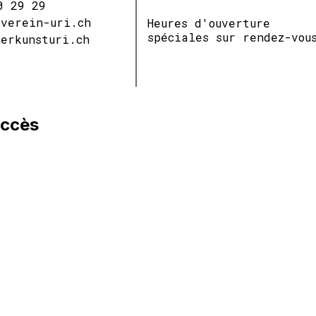
0 29 29
tverein-uri.ch
Heures d'ouverture
spéciales sur rendez-vou
uerkunsturi.ch
accès