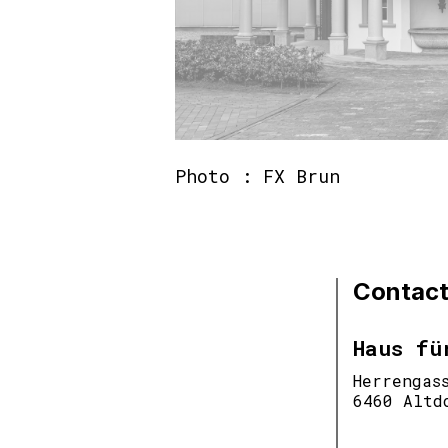
Photo : FX Brun
Contac
Haus fü
Herrengas
6460 Altd