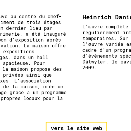
Heinrich Dani
uve au centre du chef-
timent de trois étages
L'œuvre complète
en dernier lieu par
régulièrement in
primerie, a été inauguré
temporaires. Sur
son d'exposition après
l'œuvre variée e
ovation. La maison offre
cadre d'un progra
 expositions
d'événements spé
ges, dans un hall
Dätwyler, le pav
 spacieuse. Pour
2009.
 la maison propose des
t privées ainsi que
xes. L'association
e de la maison, crée un
nge grâce à un programme
 propres locaux pour la
vers le site web